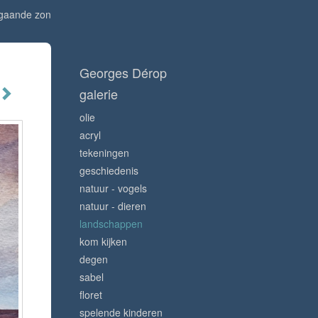
gaande zon
Georges Dérop
galerie
olie
acryl
tekeningen
geschiedenis
natuur - vogels
natuur - dieren
landschappen
kom kijken
degen
sabel
floret
spelende kinderen