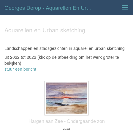
Georges Dérop - Aquarellen En Urban Sketching
Tog
navi
Aquarellen en Urban sketching
Landschappen en stadsgezichten in aquarel en urban sketching
uit 2022 tot 2022
(klik op de afbeelding om het werk groter te
bekijken)
stuur een bericht
Hargen aan Zee - Ondergaande zon
2022