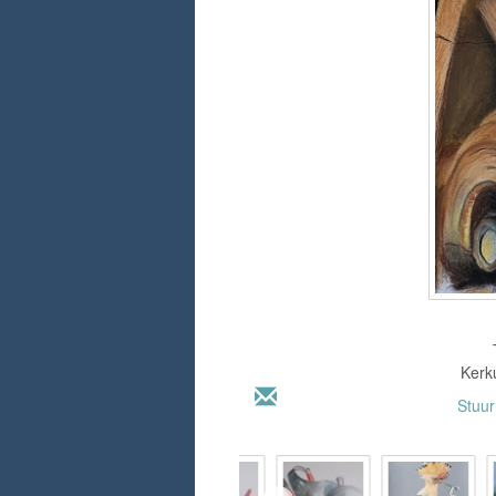
Kerku
Stuu