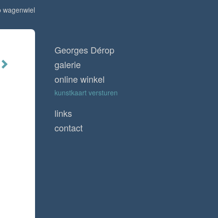
p wagenwiel
Georges Dérop
galerie
online winkel
kunstkaart versturen
links
contact