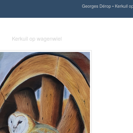
Georges Dérop
Kerkuil o
Kerkuil op wagenwiel