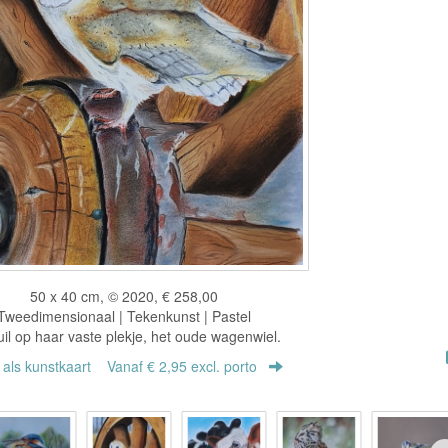
50 x 40 cm, © 2020, € 258,00
Tweedimensionaal | Tekenkunst | Pastel
il op haar vaste plekje, het oude wagenwiel.
r als kunstkaart
Vanaf € 2,95 excl. porto